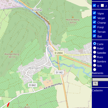
E
J
Vigne
Verger
Champ
Foręt
Terrain
Bati
Carte
Relief
Sattelite
Rues
Sombre
Sols
Batiments
Cadastre