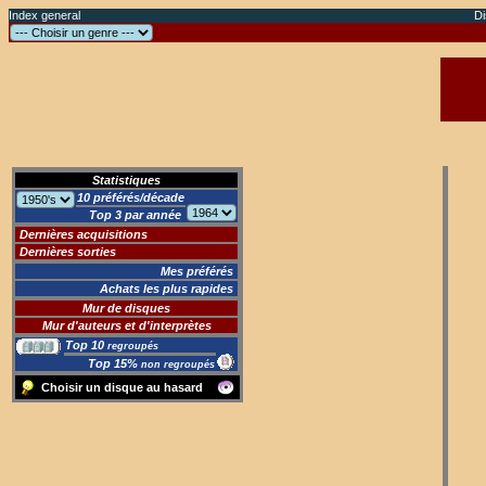
Index general
Di
Statistiques
10 préférés/décade
Top 3 par année
Dernières acquisitions
Dernières sorties
Mes préférés
Achats les plus rapides
Mur de disques
Mur d'auteurs et d'interprètes
Top 10
regroupés
Top 15%
non regroupés
Choisir un disque au hasard