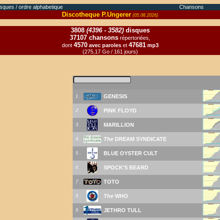
sques / ordre alphabetique
Chansons
Discotheque P.Ungerer
(05.08.2026)
3808
(4396 - 3582)
disques
37107 chansons
répertoriées,
4570
47681
dont
avec paroles
et
mp3
(275,17 Go / 161 jours)
GENESIS
1 .
PINK FLOYD
2 .
MARILLION
3 .
The
DREAM SYNDICATE
4 .
BLUE OYSTER CULT
5 .
SPOCK'S BEARD
6 .
TOTO
7 .
The
WHO
8 .
JETHRO TULL
9 .