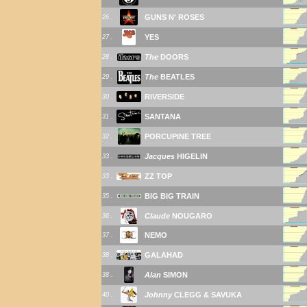
GUNS N' ROSES
26 .
YES
27 .
The
DOORS
28 .
The
BEATLES
29 .
RIVERSIDE
30 .
SANTANA
31 .
PORCUPINE TREE
32 .
Jacques
HIGELIN
33 .
ZZ TOP
33 .
BIG BIG TRAIN
35 .
Claude
NOUGARO
36 .
NEMO
37 .
GALAHAD
38 .
Alan
SIMON
38 .
Johnny
CLEGG & SAVUKA
40 .