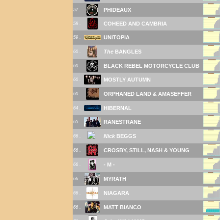
PHIDEAUX
57 .
COHEED AND CAMBRIA
58 .
UNITOPIA
59 .
The
BANGLES
60 .
BLACK REBEL MOTORCYCLE CLUB
60 .
MOSTLY AUTUMN
60 .
ORPHANED LAND & AMASEFFER
60 .
HIBERNAL
64 .
RANESTRANE
65 .
Nick
BEGGS
66 .
CROSBY, STILL, NASH & YOUNG
66 .
-
M -
66 .
MYRATH
66 .
NIAGARA
66 .
MATT BIANCO
66 .