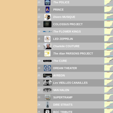
The
POLICE
10 .
PRINCE
11 .
Divers
MUSIQUE
12 .
COLOSSUS PROJECT
13 .
The
FLOWER KINGS
14 .
LED ZEPPELIN
15 .
Charlelie
COUTURE
16 .
The Alan
PARSONS PROJECT
17 .
The
CURE
18 .
DREAM THEATER
19 .
AYREON
20 .
Les
VIEILLES CANAILLES
21 .
VAN HALEN
22 .
SUPERTRAMP
23 .
DIRE STRAITS
24 .
BOC TRIBUTE
25 .