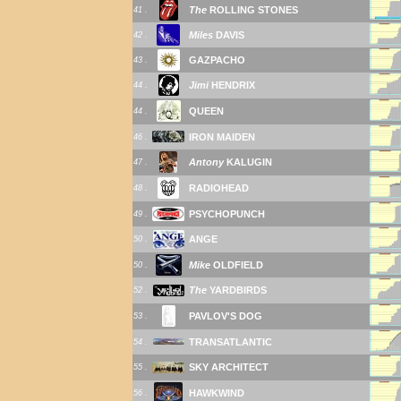
The
ROLLING STONES
41 .
Miles
DAVIS
42 .
GAZPACHO
43 .
Jimi
HENDRIX
44 .
QUEEN
44 .
IRON MAIDEN
46 .
Antony
KALUGIN
47 .
RADIOHEAD
48 .
PSYCHOPUNCH
49 .
ANGE
50 .
Mike
OLDFIELD
50 .
The
YARDBIRDS
52 .
PAVLOV'S DOG
53 .
TRANSATLANTIC
54 .
SKY ARCHITECT
55 .
HAWKWIND
56 .