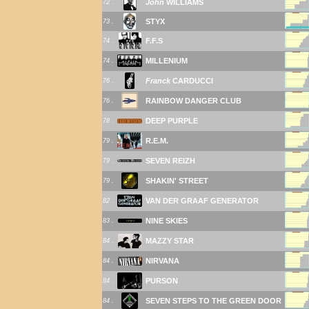
John
WILLIAMS
72 .
STYX
73 .
F.F.S
74 .
MILLENIUM
74 .
Franck
CARDUCCI
76 .
RAINBOW DANGER CLUB
76 .
DEEP PURPLE
78 .
R.E.M.
79 .
SEVEN REIZH
79 .
SHAKIN' STREET
79 .
VAN DER GRAAF GENERATOR
82 .
NINE SKIES
83 .
MAZZY STAR
84 .
NIRVANA
84 .
PURSON
84 .
SEVEN STEPS TO THE GREEN DOOR
84 .